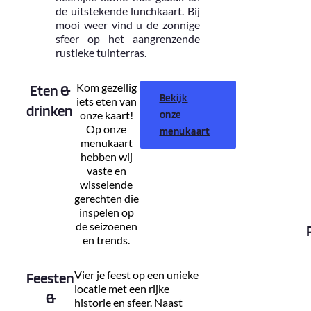
de uitstekende lunchkaart. Bij
mooi weer vind u de zonnige
sfeer op het aangrenzende
rustieke tuinterras.
Kom gezellig
Eten &
Bekijk
iets eten van
drinken
onze kaart!
onze
Op onze
menukaart
menukaart
hebben wij
vaste en
wisselende
gerechten die
inspelen op
de seizoenen
en trends.
Vier je feest op een unieke
Feesten
locatie met een rijke
&
historie en sfeer. Naast