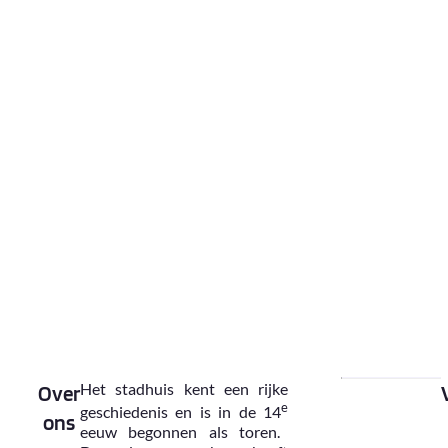
kiezen. Van een
kopje koffie met
een vers gebakje
tot een uitgebreide
lunch. U komt
terecht in een oase
van groen en rust
in het hart van
Goes midden in het
winkelgebied.
Het stadhuis kent een rijke
Over
e
geschiedenis en is in de 14
ons
eeuw begonnen als toren.